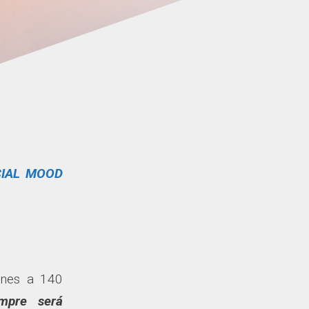
CIAL MOOD
ones a 140
empre será