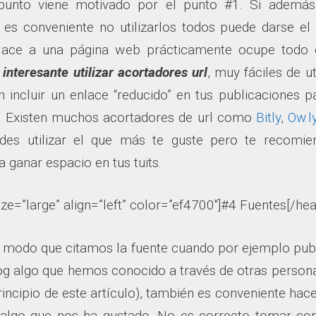
 punto viene motivado por el punto #1. Si ademá
 es conveniente no utilizarlos todos puede darse el
lace a una página web prácticamente ocupe todo el
 interesante utilizar acortadores url
, muy fáciles de ut
n incluir un enlace “reducido” en tus publicaciones p
. Existen muchos acortadores de url como
Bitly
,
Ow.l
des utilizar el que más te guste pero te recomien
 ganar espacio en tus tuits.
ize=”large” align=”left” color=”ef4700″]#4 Fuentes[/hea
 modo que citamos la fuente cuando por ejemplo pub
og algo que hemos conocido a través de otras persona
rincipio de este artículo), también es conveniente hac
 algo que nos ha gustado. No es correcto tomar con