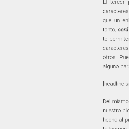
El tercer
caracteres
que un en
tanto,
será
te permite
caracteres
otros. Pue
alguno para
[headline s
Del mismo
nuestro bl
hecho al p
tuiteamos