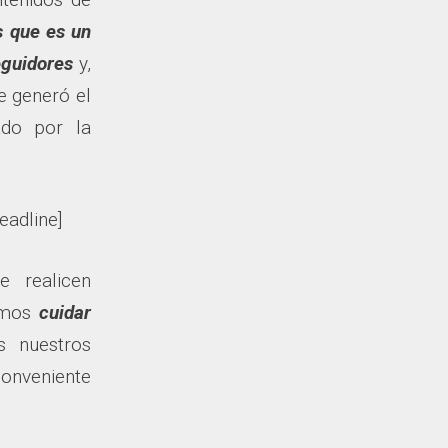
s que es un
eguidores
y,
e generó el
ado por la
eadline]
 realicen
bemos
cuidar
 nuestros
conveniente