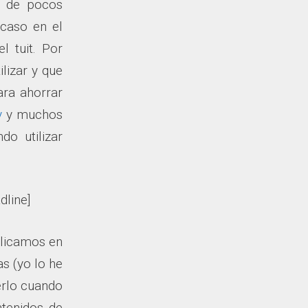
s de pocos
 caso en el
 tuit. Por
ilizar y que
ara ahorrar
y
y muchos
do utilizar
dline]
licamos en
s (yo lo he
erlo cuando
tenidos de