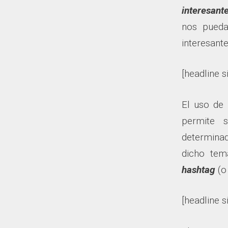
interesante
nos pueda
interesant
[headline s
El uso de 
permite 
determina
dicho te
hashtag
(o
[headline s