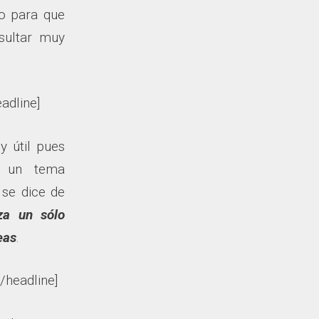
o para que
sultar muy
adline]
y útil pues
e un tema
se dice de
iza un sólo
eas
.
/headline]