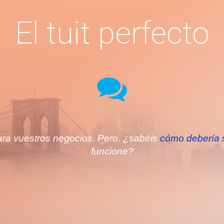
El tuit perfecto
para vuestros negocios. Pero, ¿sabéis
cómo debería se
funcione?